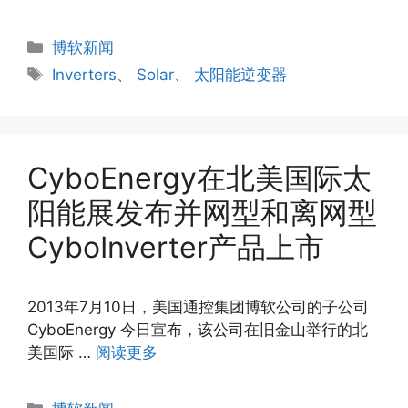
分
博软新闻
类
标
Inverters
、
Solar
、
太阳能逆变器
签
CyboEnergy在北美国际太
阳能展发布并网型和离网型
CyboInverter产品上市
2013年7月10日，美国通控集团博软公司的子公司
CyboEnergy 今日宣布，该公司在旧金山举行的北
美国际 …
阅读更多
分