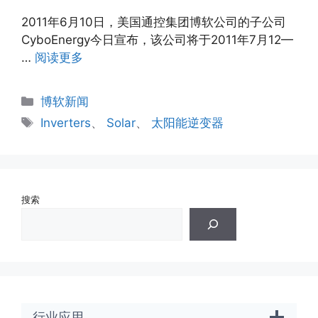
2011年6月10日，美国通控集团博软公司的子公司
CyboEnergy今日宣布，该公司将于2011年7月12—
…
阅读更多
分
博软新闻
类
标
Inverters
、
Solar
、
太阳能逆变器
签
搜索
行业应用