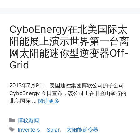
签
CyboEnergy在北美国际太
阳能展上演示世界第一台离
网太阳能迷你型逆变器Off-
Grid
2013年7月9日，美国通控集团博软公司的子公司
CyboEnergy 今日宣布，该公司正在旧金山举行的
北美国际 …
阅读更多
分
博软新闻
类
标
Inverters
、
Solar
、
太阳能逆变器
签