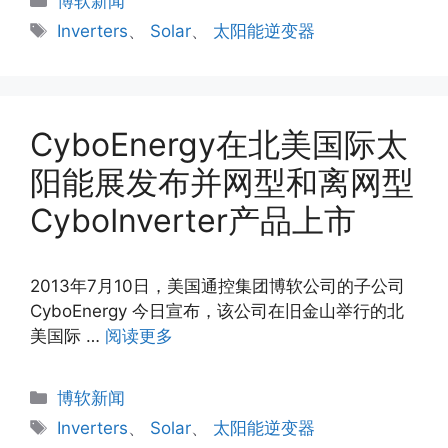
博软新闻
类
标
Inverters
、
Solar
、
太阳能逆变器
签
CyboEnergy在北美国际太
阳能展发布并网型和离网型
CyboInverter产品上市
2013年7月10日，美国通控集团博软公司的子公司
CyboEnergy 今日宣布，该公司在旧金山举行的北
美国际 …
阅读更多
分
博软新闻
类
标
Inverters
、
Solar
、
太阳能逆变器