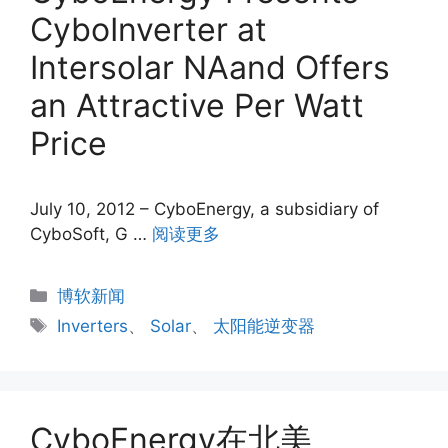
CyboInverter at
Intersolar NAand Offers
an Attractive Per Watt
Price
July 10, 2012 – CyboEnergy, a subsidiary of
CyboSoft, G …
阅读更多
分
博软新闻
类
标
Inverters
、
Solar
、
太阳能逆变器
签
CyboEnergy在北美