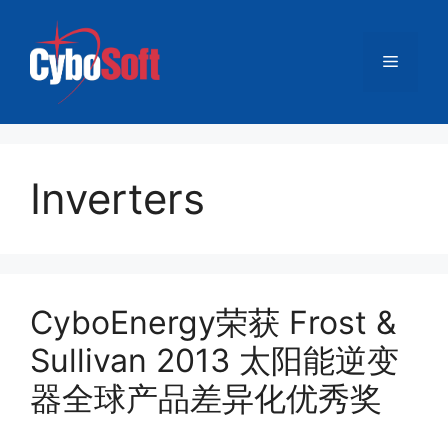
跳
至
菜
内
容
单
Inverters
CyboEnergy荣获 Frost &
Sullivan 2013 太阳能逆变
器全球产品差异化优秀奖