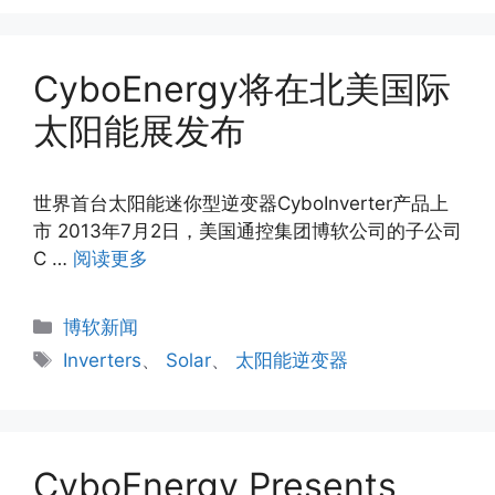
CyboEnergy将在北美国际
太阳能展发布
世界首台太阳能迷你型逆变器CyboInverter产品上
市 2013年7月2日，美国通控集团博软公司的子公司
C …
阅读更多
分
博软新闻
类
标
Inverters
、
Solar
、
太阳能逆变器
签
CyboEnergy Presents