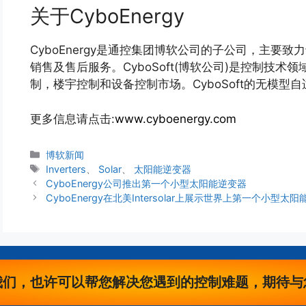
关于CyboEnergy
CyboEnergy是通控集团博软公司的子公司，主要
销售及售后服务。CyboSoft(博软公司)是控制技
制，楼宇控制和设备控制市场。CyboSoft的无模型
更多信息请点击:
www.cyboenergy.com
分
博软新闻
类
标
Inverters
、
Solar
、
太阳能逆变器
签
CyboEnergy公司推出第一个小型太阳能逆变器
CyboEnergy在北美Intersolar上展示世界上第一个小型太阳能逆
我们，也许可以帮您解决您遇到的控制难题，期待与