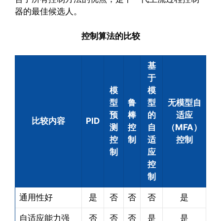
器的最佳候选人。
控制算法的比较
基
于
模
模
型
鲁
型
无模型自
预
棒
的
适应
比较内容
PID
测
控
自
（MFA）
控
制
适
控制
制
应
控
制
通用性好
是
否
否
否
是
自适应能力强
否
否
否
是
是