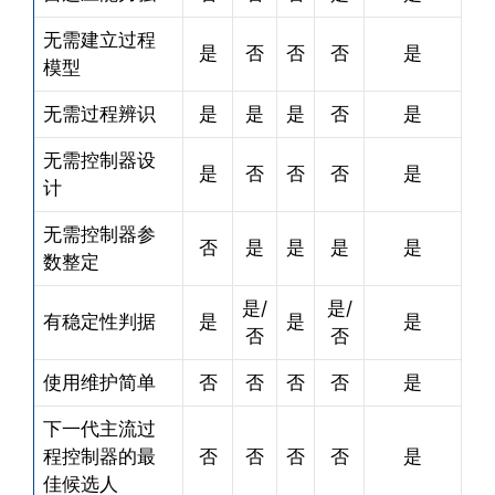
无需建立过程
是
否
否
否
是
模型
无需过程辨识
是
是
是
否
是
无需控制器设
是
否
否
否
是
计
无需控制器参
否
是
是
是
是
数整定
是/
是/
有稳定性判据
是
是
是
否
否
使用维护简单
否
否
否
否
是
下一代主流过
程控制器的最
否
否
否
否
是
佳候选人