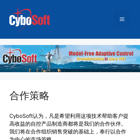
跳
至
菜
内
容
单
合作策略
CyboSoft认为，凡是希望利用这项技术帮助客户提
高收益的自控产品制造商都将是我们的合作伙伴。
我们将在合作组织销售突破的基础上，奉行以合作
为中心的市场策略。