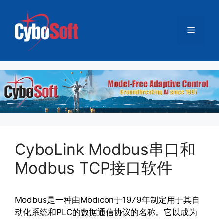
跳
至
菜
内
容
单
CyboLink Modbus串口和
Modbus TCP接口软件
Modbus是一种由Modicon于1979年制定用于其自
动化系统和PLC的数据通信协议的名称。它以成为