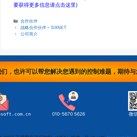
要获得更多信息请点击这里
)
分
合作伙伴
类
战略合作伙伴 – SIXNET
公司简介
我们，也许可以帮您解决您遇到的控制难题，期待与
010-5670 5626
微
osoft.com.cn