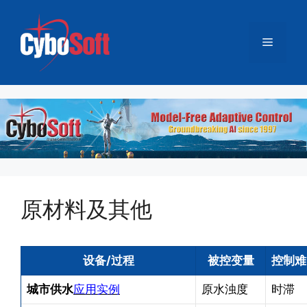
跳
至
菜
内
容
单
原材料及其他
设备/过程
被控变量
控制难
城市供水
应用实例
原水浊度
时滞