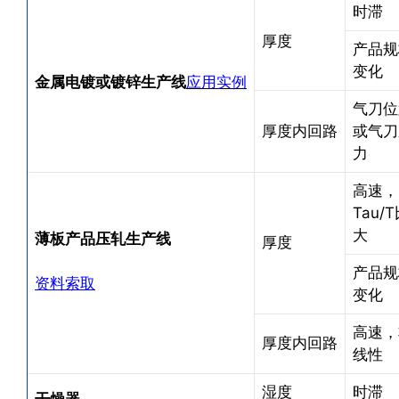
时滞
厚度
产品规
变化
金属电镀或镀锌生产线
应用实例
气刀位
厚度内回路
或气刀
力
高速，
Tau/
大
薄板产品压轧生产线
厚度
产品规
资料索取
变化
高速，
厚度内回路
线性
湿度
时滞
干燥器