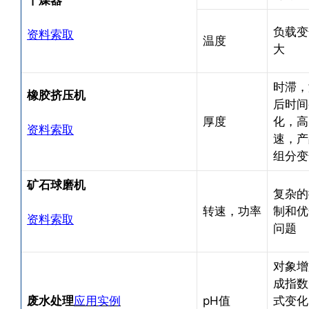
负载变
资料索取
温度
大
时滞，
橡胶挤压机
后时间
厚度
化，高
资料索取
速，产
组分变
矿石球磨机
复杂的
转速，功率
制和优
资料索取
问题
对象增
成指数
废水处理
应用实例
pH值
式变化