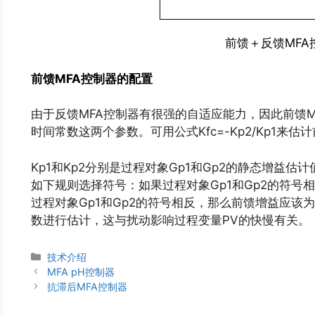
前馈＋反馈MFA
前馈MFA控制器的配置
由于反馈MFA控制器有很强的自适应能力，因此前馈
时间常数这两个参数。可用公式Kfc=-Kp2/Kp1来估
Kp1和Kp2分别是过程对象Gp1和Gp2的静态增益
如下规则选择符号：如果过程对象Gp1和Gp2的符号
过程对象Gp1和Gp2的符号相反，那么前馈增益应该
数进行估计，这与扰动影响过程变量PV的快慢有关。
分
技术介绍
类
MFA pH控制器
抗滞后MFA控制器