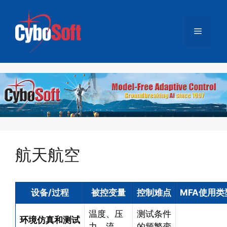
跳
至
菜
内
容
单
航天航空
设备/过程
被控变量
控制难点
MFA使用类
温度、压
测试条件
环境仿真和测试
力、流
的频繁变