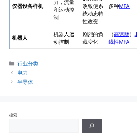
力，流量
仪器设备样机
改致使系
多种
MFA
和运动控
统动态特
制
性改变
机器人运
剧烈的负
（
高速版
）
机器人
动控制
载变化
线性MFA
分
行业分类
类
电力
半导体
搜索