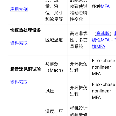
量、液
动致使过
多种
MFA
应用实例
位，尺寸
程动态特
和浓度等
性变化
快速热处理设备
高速非线
（
高速版
）
区域温度
性，多变
线性MFA
＋
资料索取
量系统
馈MFA
Flex-phase
马赫数
开环振荡
nonlinear
超音速风洞试验
（Mach）
过程
MFA
资料索取
Flex-phase
开环振荡
风压
nonlinear
过程
MFA
样机设计
温度、压
的频繁修