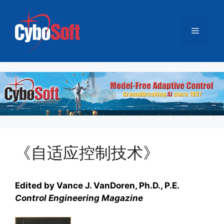
跳
至
菜
内
容
单
《自适应控制技术》
Edited by Vance J. VanDoren, Ph.D., P.E.
Control Engineering Magazine