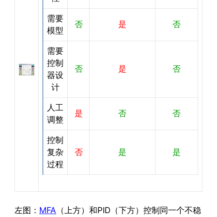
需要
否
是
否
模型
需要
控制
否
是
否
器设
计
人工
是
否
否
调整
控制
复杂
否
是
是
过程
左图：
MFA
（上方）和PID（下方）控制同一个不稳