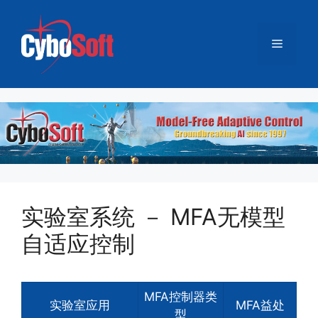
跳
至
菜
内
容
单
实验室系统 － MFA无模型
自适应控制
MFA控制器类
实验室应用
MFA益处
型