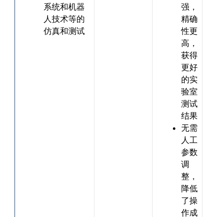
系统和机器
强，
人技术等的
精确
仿真和测试
性更
高，
获得
更好
的实
验室
测试
结果
无需
人工
参数
调
整，
降低
了操
作成