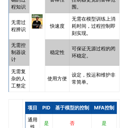
程知识
围。
无需在模型训练上消
无需过
快速度
耗时间，过程控制即
程辨识
刻实现。
无需控
可保证无源过程的闭
制器设
稳定性
环稳定。
计
无需复
设定，投运和维护非
杂的人
使用方便
常简单。
工整定
项目
PID
基于模型的控制
MFA控制
通用
是
否
是
性