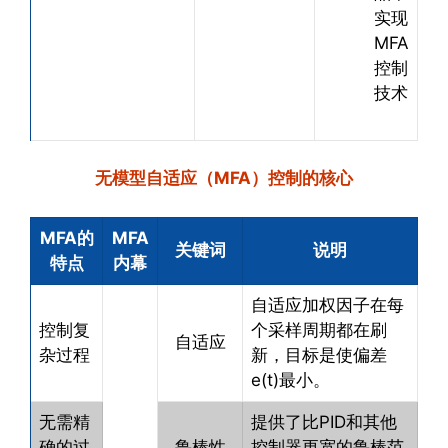
实现
MFA
控制
技术
无模型自适应（MFA）控制的核心
MFA的
MFA
关键词
说明
特点
内幕
自适应加权因子在每
控制复
个采样周期都在刷
自适应
杂过程
新，目标是使偏差
e(t)最小。
无需精
提供了比PID和其他
确的过
鲁棒性
控制器更宽的鲁棒范