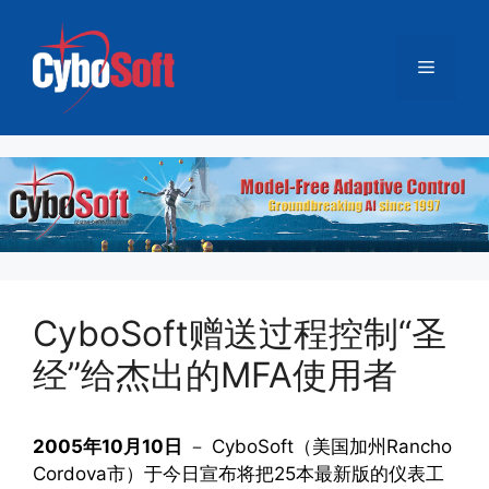
跳
至
菜
内
容
单
CyboSoft赠送过程控制“圣
经”给杰出的MFA使用者
2005年10月10日
－ CyboSoft（美国加州Rancho
Cordova市）于今日宣布将把25本最新版的仪表工