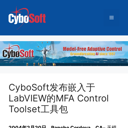
跳
至
菜
内
容
单
CyboSoft发布嵌入于
LabVIEW的MFA Control
Toolset工具包
2004年2月20日，Rancho Cordova，CA
– 无模