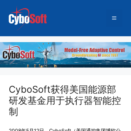
跳
至
菜
内
容
单
CyboSoft获得美国能源部
研发基金用于执行器智能控
制
2008年5月12日，CyboSoft（美国通控集团博软公