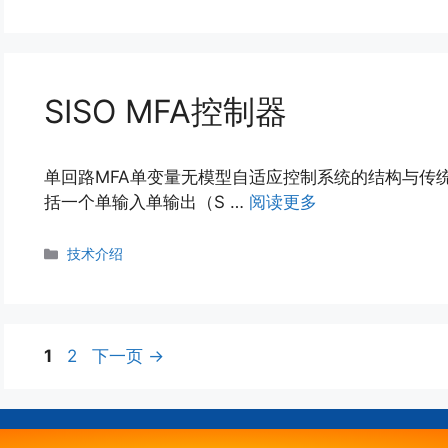
类
SISO MFA控制器
单回路MFA单变量无模型自适应控制系统的结构与传
括一个单输入单输出（S …
阅读更多
分
技术介绍
类
页
页
1
2
下一页
→
面
面