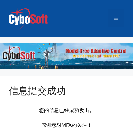
跳
至
菜
内
容
单
信息提交成功
您的信息已经成功发出。
感谢您对MFA的关注！