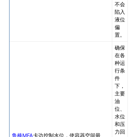
不会
陷入
液位
偏
置。
确保
在各
种运
行条
件
下，
主要
油
位、
水位
和压
力回
鲁棒MFA
卡边控制水位，使容器空间最