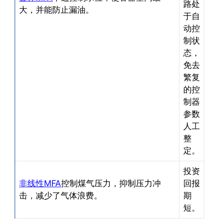
路处
大，并能防止漏油。
于自
动控
制状
态，
免去
繁复
的控
制器
参数
人工
整
定。
投资
非线性MFA
控制煤气压力，抑制压力冲
回报
击，减少了气体浪费。
期
短。