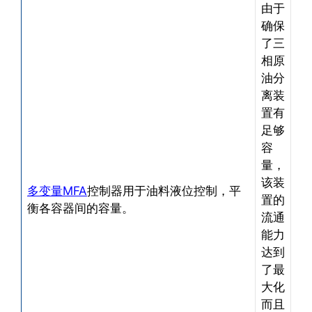
由于
确保
了三
相原
油分
离装
置有
足够
容
量，
该装
多变量MFA
控制器用于油料液位控制，平
置的
衡各容器间的容量。
流通
能力
达到
了最
大化
而且