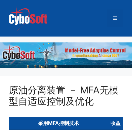
跳
至
菜
内
容
单
原油分离装置 － MFA无模
型自适应控制及优化
采用MFA控制技术
收益